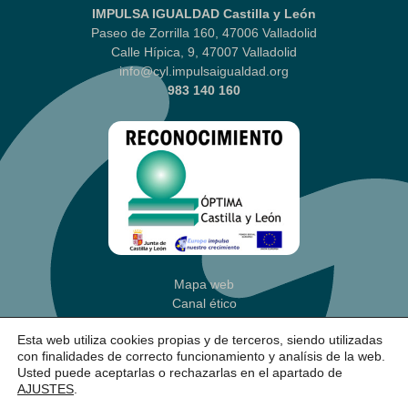
IMPULSA IGUALDAD Castilla y León
Paseo de Zorrilla 160, 47006 Valladolid
Calle Hípica, 9, 47007 Valladolid
info@cyl.impulsaigualdad.org
983 140 160
Mapa web
Canal ético
Aviso legal
|
Política Privacidad
Esta web utiliza cookies propias y de terceros, siendo utilizadas
Política de cookies
(Ajustes)
con finalidades de correcto funcionamiento y analísis de la web.
Accesibilidad
Usted puede aceptarlas o rechazarlas en el apartado de
AJUSTES
.