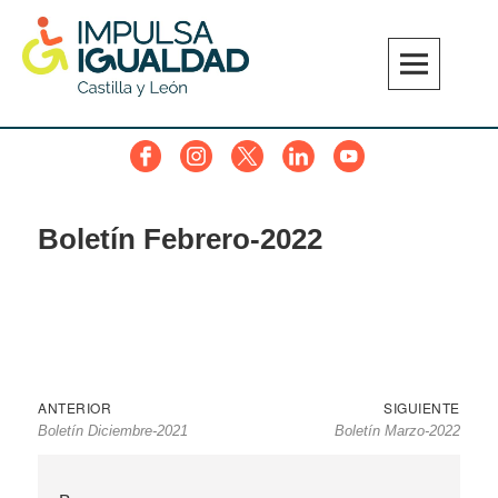
Skip
to
content
IMPULSA IGUALDAD CyL
Facebook
Instagram
Twitter
Linkedin
YouTube
Boletín Febrero-2022
Navegación
Entrada
Sigu
ANTERIOR
SIGUIENTE
Boletín Diciembre-2021
Boletín Marzo-2022
de
anterior
entr
entradas