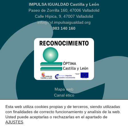
IMPULSA IGUALDAD Castilla y León
Paseo de Zorrilla 160, 47006 Valladolid
Calle Hípica, 9, 47007 Valladolid
info@cyl.impulsaigualdad.org
983 140 160
Mapa web
Canal ético
Aviso legal
|
Política Privacidad
Esta web utiliza cookies propias y de terceros, siendo utilizadas
Política de cookies
(Ajustes)
con finalidades de correcto funcionamiento y analísis de la web.
Accesibilidad
Usted puede aceptarlas o rechazarlas en el apartado de
AJUSTES
.