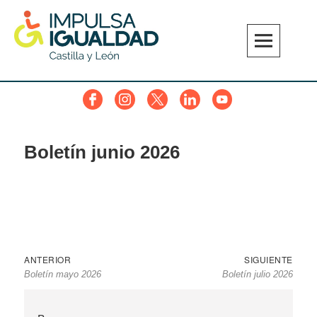
Skip
to
content
IMPULSA IGUALDAD CyL
Facebook
Instagram
Twitter
Linkedin
YouTube
Boletín junio 2026
Navegación
Entrada
Sigu
ANTERIOR
SIGUIENTE
Boletín mayo 2026
Boletín julio 2026
de
anterior
entr
entradas