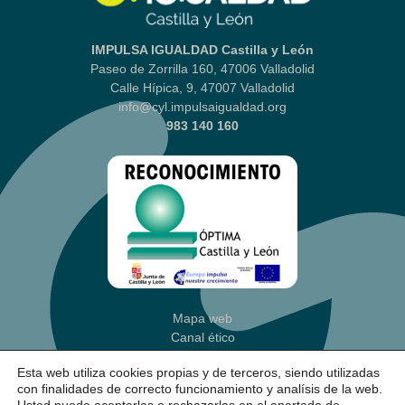
IMPULSA IGUALDAD Castilla y León
Paseo de Zorrilla 160, 47006 Valladolid
Calle Hípica, 9, 47007 Valladolid
info@cyl.impulsaigualdad.org
983 140 160
Mapa web
Canal ético
Aviso legal
|
Política Privacidad
Esta web utiliza cookies propias y de terceros, siendo utilizadas
Política de cookies
(Ajustes)
con finalidades de correcto funcionamiento y analísis de la web.
Accesibilidad