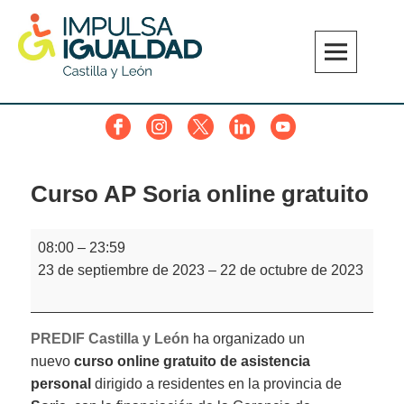
Skip
to
content
IMPULSA IGUALDAD CyL
Facebook
Instagram
Twitter
Linkedin
YouTube
Curso AP Soria online gratuito
Curso
08:00
–
23:59
AP
23 de septiembre de 2023
–
22 de octubre de 2023
Soria
online
gratuito
PREDIF Castilla y León
ha organizado un
nuevo
curso online gratuito de asistencia
personal
dirigido a residentes en la provincia de