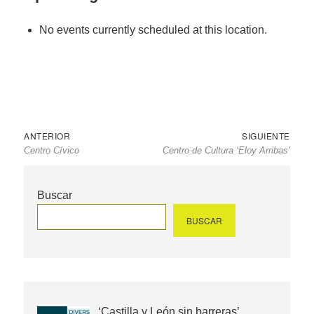
No events currently scheduled at this location.
Navegación
Entrada
Sigu
ANTERIOR
SIGUIENTE
Centro Cívico
Centro de Cultura ‘Eloy Arribas’
de
anterior
entr
entradas
Buscar
BUSCAR
‘Castilla y León sin barreras’