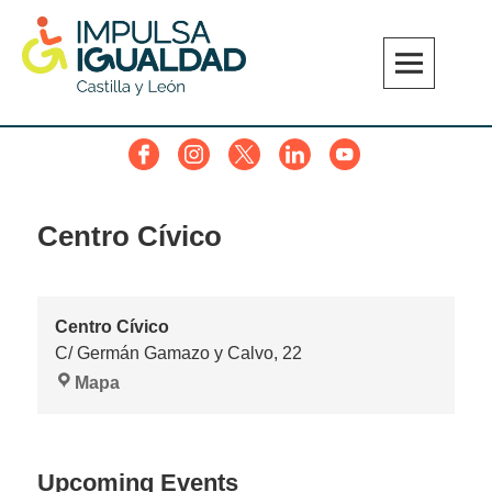
Skip
to
content
IMPULSA IGUALDAD CyL
Facebook
Instagram
Twitter
Linkedin
YouTube
Centro Cívico
Centro Cívico
C/ Germán Gamazo y Calvo, 22
Centro
Mapa
Cívico
Upcoming Events