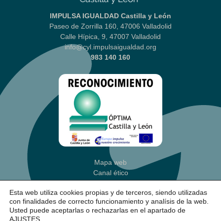
IMPULSA IGUALDAD Castilla y León
Paseo de Zorrilla 160, 47006 Valladolid
Calle Hípica, 9, 47007 Valladolid
info@cyl.impulsaigualdad.org
983 140 160
Mapa web
Canal ético
Aviso legal
|
Política Privacidad
Esta web utiliza cookies propias y de terceros, siendo utilizadas
Política de cookies
(Ajustes)
con finalidades de correcto funcionamiento y analísis de la web.
Accesibilidad
Usted puede aceptarlas o rechazarlas en el apartado de
AJUSTES
.