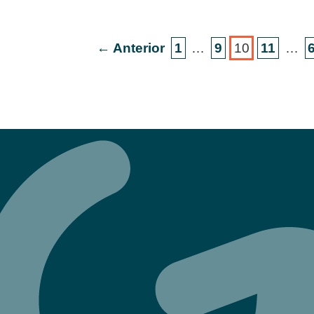
← Anterior
1
…
9
10
11
…