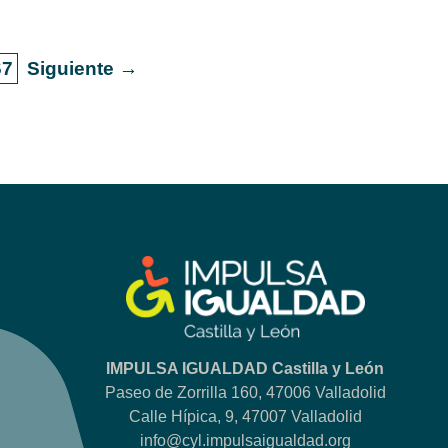
67
Siguiente →
IMPULSA IGUALDAD Castilla y León
Paseo de Zorrilla 160, 47006 Valladolid
Calle Hípica, 9, 47007 Valladolid
info@cyl.impulsaigualdad.org