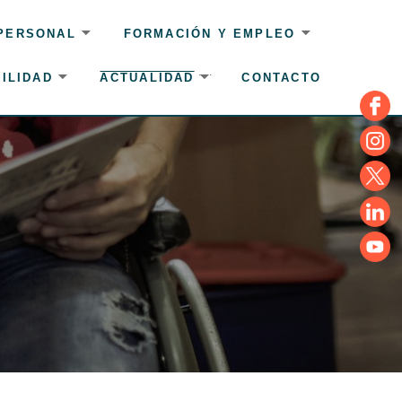
 PERSONAL
FORMACIÓN Y EMPLEO
ILIDAD
ACTUALIDAD
CONTACTO
Face
Insta
Twitte
Linke
YouT