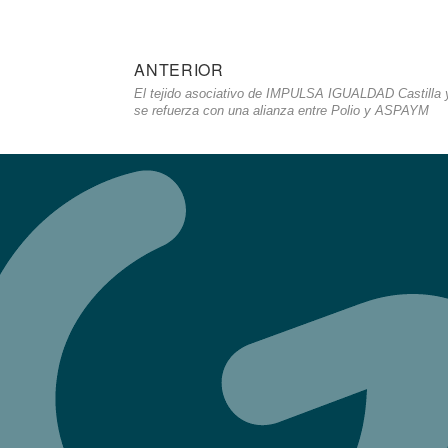
Navegación
ANTERIOR
Entrada
El tejido asociativo de IMPULSA IGUALDAD Castilla 
de
anterior
se refuerza con una alianza entre Polio y ASPAYM
entradas