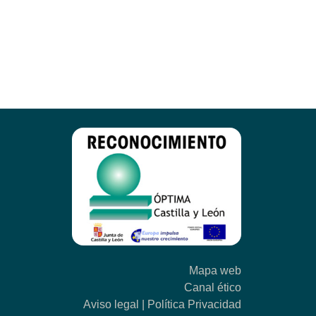
nte
a
Mapa web
Canal ético
Aviso legal
|
Política Privacidad