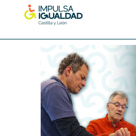
Skip
to
content
IMPULSA IGUALDAD CyL