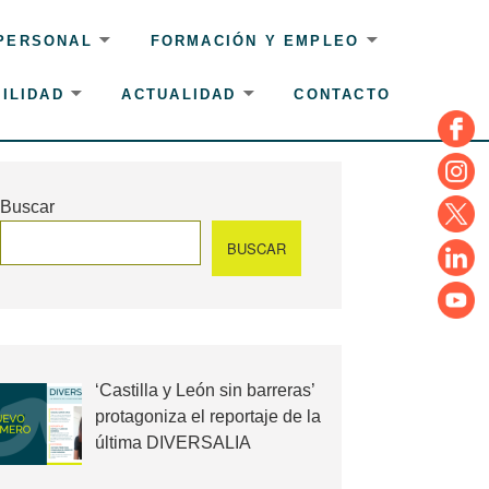
 PERSONAL
FORMACIÓN Y EMPLEO
ILIDAD
ACTUALIDAD
CONTACTO
Face
Insta
Buscar
Twitte
BUSCAR
Linke
YouT
‘Castilla y León sin barreras’
protagoniza el reportaje de la
última DIVERSALIA