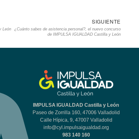
SIGUIENTE
Siguie
y León
¿Cuánto sabes de asistencia personal?, el nuevo concurso
entrad
de IMPULSA IGUALDAD Castilla y León
IMPULSA IGUALDAD Castilla y León
Paseo de Zorrilla 160, 47006 Valladolid
Calle Hípica, 9, 47007 Valladolid
info@cyl.impulsaigualdad.org
983 140 160