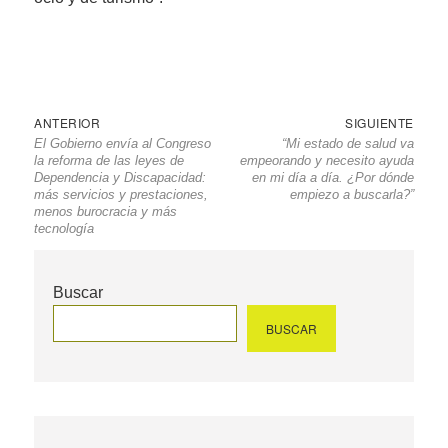
Navegación
Entrada
Sigu
ANTERIOR
SIGUIENTE
El Gobierno envía al Congreso
“Mi estado de salud va
de
anterior
entr
la reforma de las leyes de
empeorando y necesito ayuda
entradas
Dependencia y Discapacidad:
en mi día a día. ¿Por dónde
más servicios y prestaciones,
empiezo a buscarla?”
menos burocracia y más
tecnología
Buscar
BUSCAR