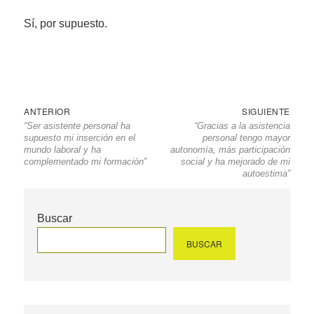
Sí, por supuesto.
Navegación
Entrada
Sigu
ANTERIOR
SIGUIENTE
“Ser asistente personal ha
“Gracias a la asistencia
de
anterior
entr
supuesto mi inserción en el
personal tengo mayor
entradas
mundo laboral y ha
autonomía, más participación
complementado mi formación”
social y ha mejorado de mi
autoestima”
Buscar
BUSCAR