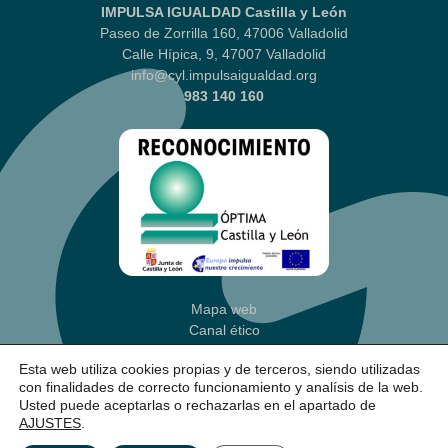
IMPULSA IGUALDAD Castilla y León
Paseo de Zorrilla 160, 47006 Valladolid
Calle Hípica, 9, 47007 Valladolid
info@cyl.impulsaigualdad.org
983 140 160
Mapa web
Canal ético
Aviso legal
|
Política Privacidad
Esta web utiliza cookies propias y de terceros, siendo utilizadas
Política de cookies
(Ajustes)
con finalidades de correcto funcionamiento y analísis de la web.
Accesibilidad
Usted puede aceptarlas o rechazarlas en el apartado de
AJUSTES
.