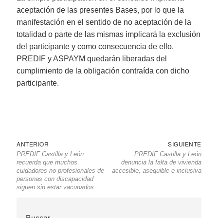
aceptación de las presentes Bases, por lo que la
manifestación en el sentido de no aceptación de la
totalidad o parte de las mismas implicará la exclusión
del participante y como consecuencia de ello,
PREDIF y ASPAYM quedarán liberadas del
cumplimiento de la obligación contraída con dicho
participante.
Navegación
Entrada
Sigu
ANTERIOR
SIGUIENTE
PREDIF Castilla y León
PREDIF Castilla y León
de
anterior
entr
recuerda que muchos
denuncia la falta de vivienda
entradas
cuidadores no profesionales de
accesible, asequible e inclusiva
personas con discapacidad
siguen sin estar vacunados