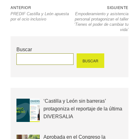
Navegación
Entrada
Sigu
ANTERIOR
SIGUIENTE
PREDIF Castilla y León apuesta
Empoderamiento y asistencia
de
anterior
entr
por el ocio inclusivo
personal protagonizan el taller
entradas
‘Tienes el poder de cambiar tu
vida’
Buscar
BUSCAR
‘Castilla y León sin barreras’
protagoniza el reportaje de la última
DIVERSALIA
Aprobada en el Congreso la