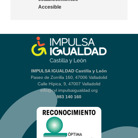
Accesible
IMPULSA IGUALDAD Castilla y León
Paseo de Zorrilla 160, 47006 Valladolid
Calle Hípica, 9, 47007 Valladolid
info@cyl.impulsaigualdad.org
983 140 160