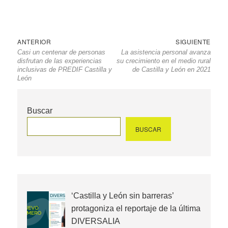
Navegación
Entrada
Sigu
ANTERIOR
SIGUIENTE
Casi un centenar de personas
La asistencia personal avanza
de
anterior
entr
disfrutan de las experiencias
su crecimiento en el medio rural
entradas
inclusivas de PREDIF Castilla y
de Castilla y León en 2021
León
Buscar
BUSCAR
‘Castilla y León sin barreras’
protagoniza el reportaje de la última
DIVERSALIA