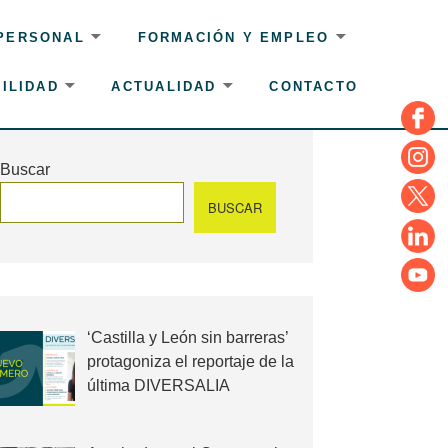
 PERSONAL
FORMACIÓN Y EMPLEO
ILIDAD
ACTUALIDAD
CONTACTO
Face
Insta
Buscar
Twitte
BUSCAR
Linke
YouT
‘Castilla y León sin barreras’
protagoniza el reportaje de la
última DIVERSALIA