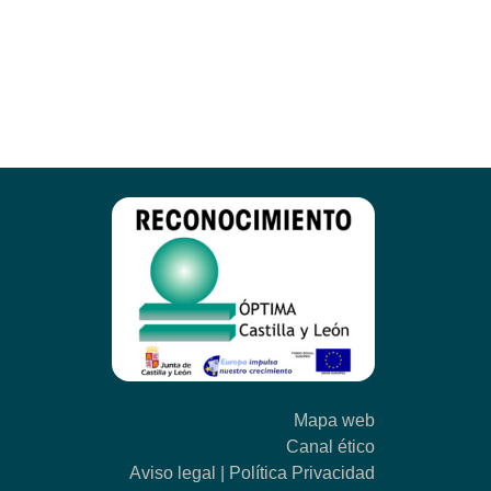
Mapa web
Canal ético
Aviso legal
|
Política Privacidad