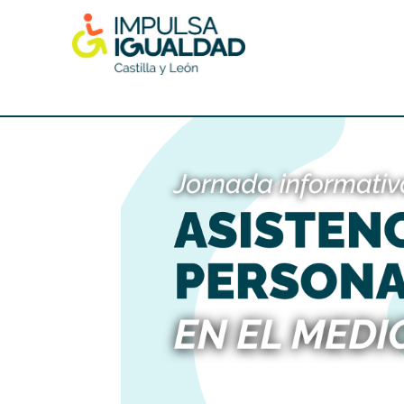
Skip
to
content
IMPULSA IGUALDAD CyL