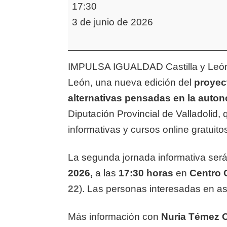
Jornada
17:30
'Asistente
3 de junio de 2026
personal
en
el
IMPULSA IGUALDAD Castilla y León 
medio
León, una nueva edición del
proyect
rural'
alternativas pensadas en la auton
en
Diputación Provincial de Valladolid,
Boecillo
informativas y cursos online gratuito
La segunda jornada informativa ser
2026,
a las
17:30 horas
en
Centro 
22
).
Las personas interesadas en as
Más información con
Nuria Témez 