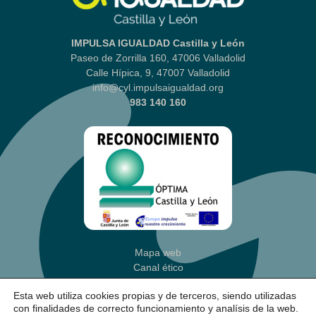
IMPULSA IGUALDAD Castilla y León
Paseo de Zorrilla 160, 47006 Valladolid
Calle Hípica, 9, 47007 Valladolid
info@cyl.impulsaigualdad.org
983 140 160
Mapa web
Canal ético
Aviso legal
|
Política Privacidad
Esta web utiliza cookies propias y de terceros, siendo utilizadas
Política de cookies
(Ajustes)
con finalidades de correcto funcionamiento y analísis de la web.
Accesibilidad