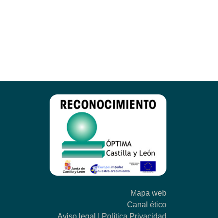
nte
a
Mapa web
Canal ético
Aviso legal
|
Política Privacidad