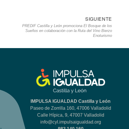
SIGUIENTE
Siguie
o
PREDIF Castilla y León promociona El Bosque de los
entrad
Sueños en colaboración con la Ruta del Vino Bierzo
Enoturismo
IMPULSA IGUALDAD Castilla y León
Paseo de Zorrilla 160, 47006 Valladolid
Calle Hípica, 9, 47007 Valladolid
info@cyl.impulsaigualdad.org
983 140 160