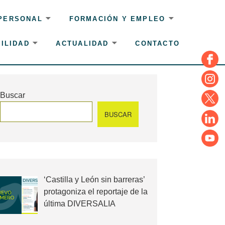
 PERSONAL
FORMACIÓN Y EMPLEO
ILIDAD
ACTUALIDAD
CONTACTO
Face
Insta
Buscar
Twitte
BUSCAR
Linke
YouT
‘Castilla y León sin barreras’
protagoniza el reportaje de la
última DIVERSALIA