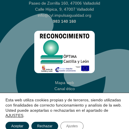
Paseo de Zorrilla 160, 47006 Valladolid
Calle Hípica, 9, 47007 Valladolid
info@cyl.impulsaigualdad.org
983 140 160
Mapa web
Canal ético
Aviso legal
|
Política Privacidad
Esta web utiliza cookies propias y de terceros, siendo utilizadas
Política de cookies
(Ajustes)
con finalidades de correcto funcionamiento y analísis de la web.
Accesibilidad
Usted puede aceptarlas o rechazarlas en el apartado de
AJUSTES
.
Aceptar
Rechazar
Ajustes
un proyecto de