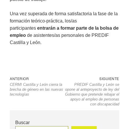
Una vez superada de forma satisfactoria la fase de la
formación teórico-práctica, los/as
participantes
entrarán a formar parte de la bolsa de
empleo
de asistentes/as personales de PREDIF
Castilla y León.
Navegación
Entrada
Sigu
ANTERIOR
SIGUIENTE
CERMI Castilla y León cierra la
PREDIF Castilla y León se
de
anterior
entr
brecha de género en las nuevas
opone al anteproyecto de ley del
entradas
tecnologías
Gobierno que pretende rebajar el
apoyo al empleo de personas
con discapacidad
Buscar