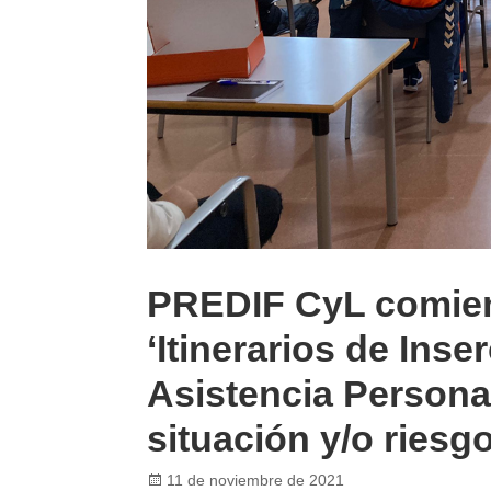
PREDIF CyL comien
‘Itinerarios de Ins
Asistencia Persona
situación y/o riesg
Posted
11 de noviembre de 2021