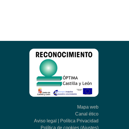
nte
a
Mapa web
Canal ético
Aviso legal
|
Política Privacidad
Política de cookies
(Ajustes)