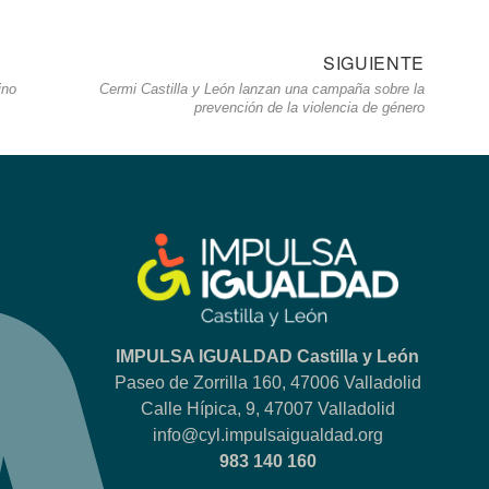
SIGUIENTE
Siguie
ino
Cermi Castilla y León lanzan una campaña sobre la
entrad
prevención de la violencia de género
IMPULSA IGUALDAD Castilla y León
Paseo de Zorrilla 160, 47006 Valladolid
Calle Hípica, 9, 47007 Valladolid
info@cyl.impulsaigualdad.org
983 140 160