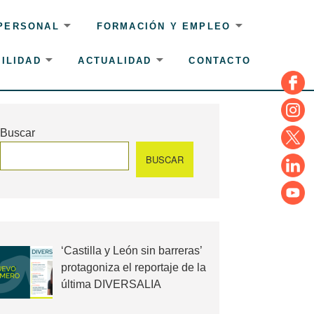
 PERSONAL
FORMACIÓN Y EMPLEO
ILIDAD
ACTUALIDAD
CONTACTO
Face
Insta
Buscar
Twitte
BUSCAR
Linke
YouT
‘Castilla y León sin barreras’
protagoniza el reportaje de la
última DIVERSALIA