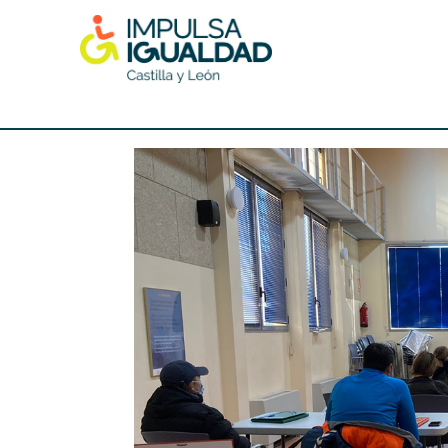
Skip
to
content
IMPULSA IGUALDAD CyL