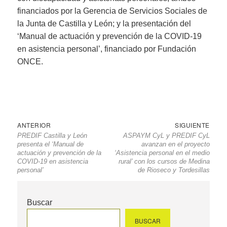
financiados por la Gerencia de Servicios Sociales de
la Junta de Castilla y León; y la presentación del
‘Manual de actuación y prevención de la COVID-19
en asistencia personal’, financiado por Fundación
ONCE.
Navegación
Entrada
Sigu
ANTERIOR
SIGUIENTE
PREDIF Castilla y León
ASPAYM CyL y PREDIF CyL
de
anterior
entr
presenta el ‘Manual de
avanzan en el proyecto
entradas
actuación y prevención de la
‘Asistencia personal en el medio
COVID-19 en asistencia
rural’ con los cursos de Medina
personal’
de Rioseco y Tordesillas
Buscar
BUSCAR