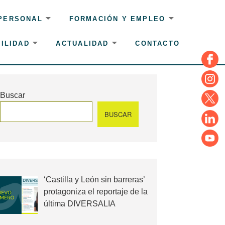
 PERSONAL
FORMACIÓN Y EMPLEO
ILIDAD
ACTUALIDAD
CONTACTO
Face
Insta
Buscar
Twitte
BUSCAR
Linke
YouT
‘Castilla y León sin barreras’
protagoniza el reportaje de la
última DIVERSALIA