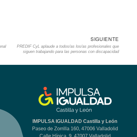
SIGUIENTE
Siguie
onal
PREDIF CyL aplaude a todos/as los/as profesionales que
entrad
siguen trabajando para las personas con discapacidad
IMPULSA IGUALDAD Castilla y León
Paseo de Zorrilla 160, 47006 Valladolid
Calle Hípica, 9, 47007 Valladolid