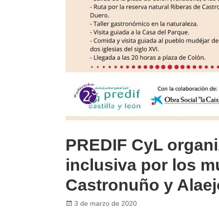
PREDIF CyL organi
inclusiva por los m
Castronuño y Alae
Posted
3 de marzo de 2020
on