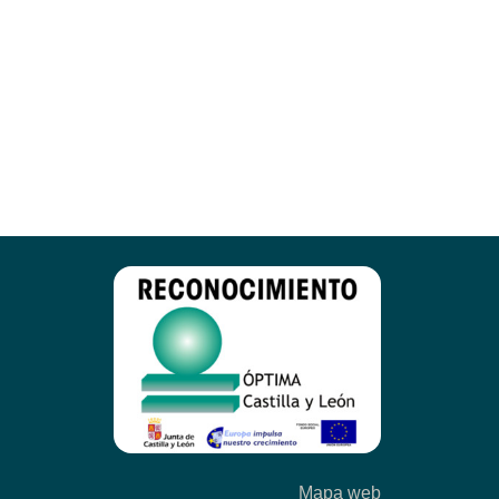
nte
a
Mapa web