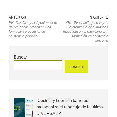
Navegación
Entrada
Sigu
ANTERIOR
SIGUIENTE
PREDIF CyL y el Ayuntamiento
PREDIF Castilla y León y el
de
anterior
entr
de Simancas organizan una
Ayuntamiento de Simancas
entradas
formación presencial en
inauguran en el municipio una
asistencia personal
formación en asistencia
personal
Buscar
BUSCAR
‘Castilla y León sin barreras’
protagoniza el reportaje de la última
DIVERSALIA