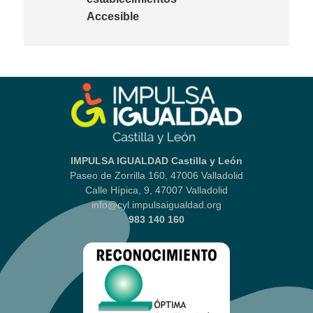
Accesible
IMPULSA IGUALDAD Castilla y León
Paseo de Zorrilla 160, 47006 Valladolid
Calle Hípica, 9, 47007 Valladolid
info@cyl.impulsaigualdad.org
983 140 160