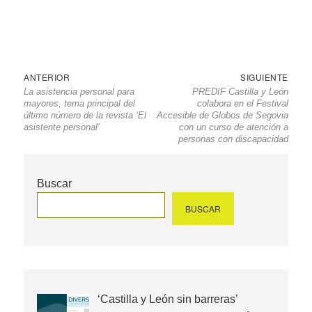
Navegación
Entrada
Sigu
ANTERIOR
SIGUIENTE
La asistencia personal para
PREDIF Castilla y León
de
anterior
entr
mayores, tema principal del
colabora en el Festival
entradas
último número de la revista ‘El
Accesible de Globos de Segovia
asistente personal’
con un curso de atención a
personas con discapacidad
Buscar
BUSCAR
‘Castilla y León sin barreras’