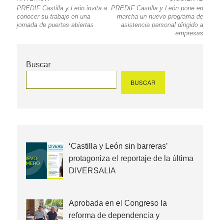
PREDIF Castilla y León invita a
PREDIF Castilla y León pone en
de
anterior
entr
conocer su trabajo en una
marcha un nuevo programa de
entradas
jornada de puertas abiertas
asistencia personal dirigido a
empresas
Buscar
BUSCAR
‘Castilla y León sin barreras’
protagoniza el reportaje de la última
DIVERSALIA
Aprobada en el Congreso la
reforma de dependencia y