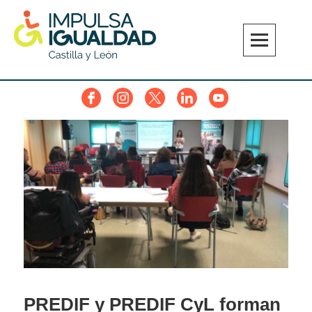
Skip
to
content
IMPULSA IGUALDAD CyL
Facebook
Instagram
Twitter
Linkedin
YouTube
PREDIF y PREDIF CyL forman