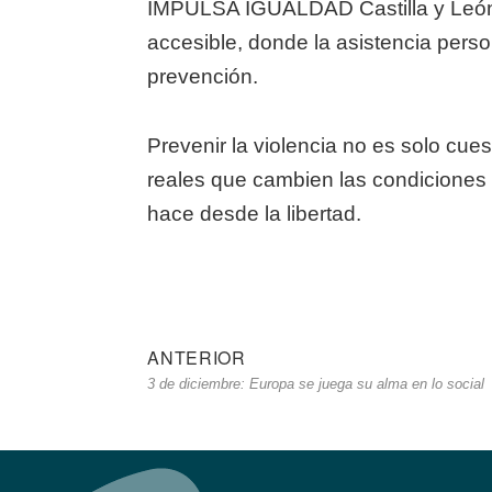
IMPULSA IGUALDAD Castilla y León 
accesible, donde la asistencia perso
prevención.
Prevenir la violencia no es solo cu
reales que cambien las condiciones d
hace desde la libertad.
Navegación
ANTERIOR
Entrada
3 de diciembre: Europa se juega su alma en lo social
de
anterior
entradas