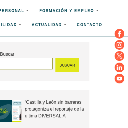
 PERSONAL
FORMACIÓN Y EMPLEO
ILIDAD
ACTUALIDAD
CONTACTO
Face
Insta
Buscar
Twitte
BUSCAR
Linke
YouT
‘Castilla y León sin barreras’
protagoniza el reportaje de la
última DIVERSALIA