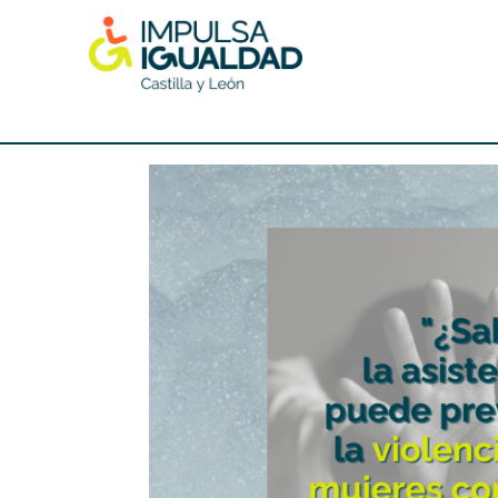
Skip
to
content
IMPULSA IGUALDAD CyL