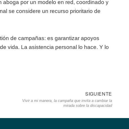
aboga por un modelo en red, coordinado y
nal se considere un recurso prioritario de
estión de campañas: es garantizar apoyos
e vida. La asistencia personal lo hace. Y lo
SIGUIENTE
Siguie
Vivir a mi manera, la campaña que invita a cambiar la
entrad
mirada sobre la discapacidad