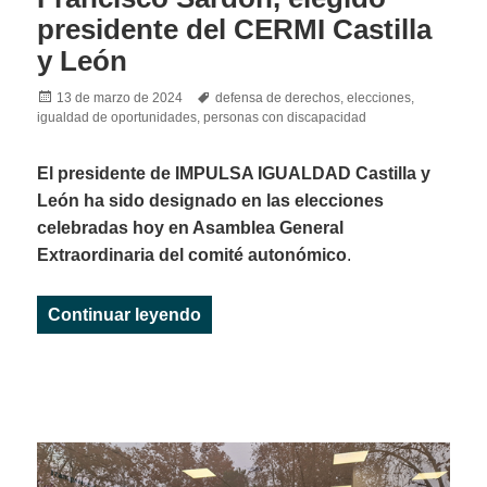
presidente del CERMI Castilla
y León
Posted
Tags
13 de marzo de 2024
defensa de derechos
,
elecciones
,
on
igualdad de oportunidades
,
personas con discapacidad
El presidente de IMPULSA IGUALDAD Castilla y
León ha sido designado en las elecciones
celebradas hoy en Asamblea General
Extraordinaria del comité autonómico
.
«Francisco Sardón, elegido presid
Continuar leyendo