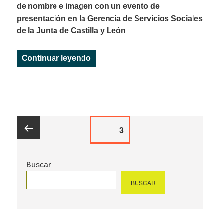
de nombre e imagen con un evento de
presentación en la Gerencia de Servicios Sociales
de la Junta de Castilla y León
«PREDIF ES AHORA IMPULSA I
Continuar leyendo
Paginación
PAGE
3
de
entradas
Página
Buscar
anterior
BUSCAR