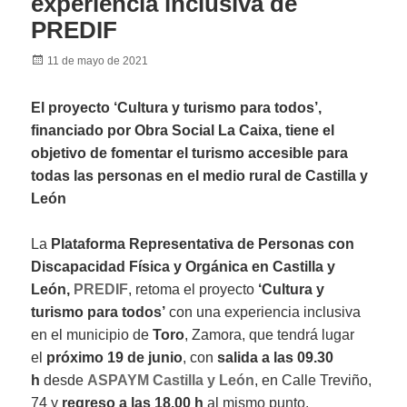
experiencia inclusiva de
PREDIF
Posted
11 de mayo de 2021
on
El proyecto ‘Cultura y turismo para todos’,
financiado por Obra Social La Caixa, tiene el
objetivo de fomentar el turismo accesible para
todas las personas en el medio rural de Castilla y
León
La
Plataforma Representativa de Personas con
Discapacidad Física y Orgánica en Castilla y
León,
PREDIF
, retoma el proyecto
‘Cultura y
turismo para todos’
con una experiencia inclusiva
en el municipio de
Toro
, Zamora, que tendrá lugar
el
próximo 19 de junio
, con
salida a las 09.30
h
desde
ASPAYM Castilla y León
, en Calle Treviño,
74 y
regreso a las 18.00 h
al mismo punto.