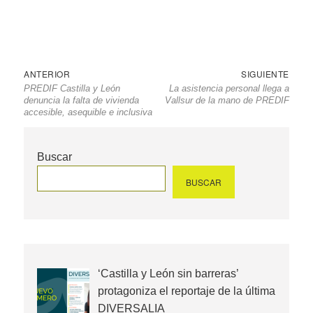
Navegación
Entrada
Sigu
ANTERIOR
SIGUIENTE
PREDIF Castilla y León
La asistencia personal llega a
de
anterior
entr
denuncia la falta de vivienda
Vallsur de la mano de PREDIF
entradas
accesible, asequible e inclusiva
Buscar
BUSCAR
‘Castilla y León sin barreras’
protagoniza el reportaje de la última
DIVERSALIA