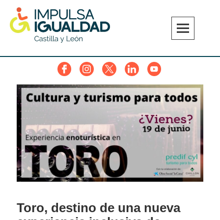
Skip
to
content
IMPULSA IGUALDAD CyL
Facebook
Instagram
Twitter
Linkedin
YouTube
Toro, destino de una nueva