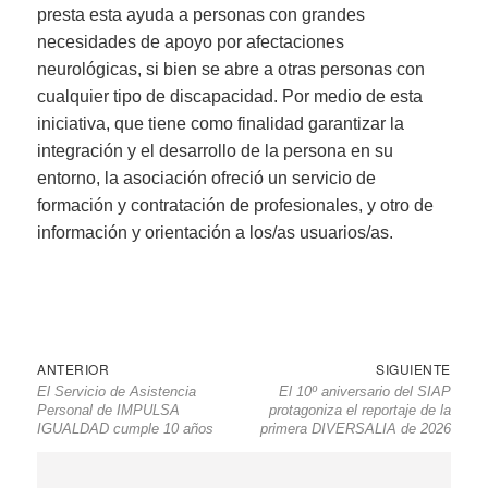
presta esta ayuda a personas con grandes
necesidades de apoyo por afectaciones
neurológicas, si bien se abre a otras personas con
cualquier tipo de discapacidad. Por medio de esta
iniciativa, que tiene como finalidad garantizar la
integración y el desarrollo de la persona en su
entorno, la asociación ofreció un servicio de
formación y contratación de profesionales, y otro de
información y orientación a los/as usuarios/as.
Navegación
Entrada
Sigu
ANTERIOR
SIGUIENTE
El Servicio de Asistencia
El 10º aniversario del SIAP
de
anterior
entr
Personal de IMPULSA
protagoniza el reportaje de la
entradas
IGUALDAD cumple 10 años
primera DIVERSALIA de 2026