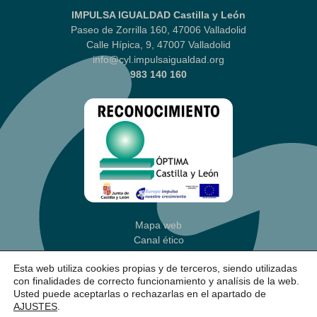
IMPULSA IGUALDAD Castilla y León
Paseo de Zorrilla 160, 47006 Valladolid
Calle Hípica, 9, 47007 Valladolid
info@cyl.impulsaigualdad.org
983 140 160
Mapa web
Canal ético
Aviso legal
|
Política Privacidad
Esta web utiliza cookies propias y de terceros, siendo utilizadas
Política de cookies
(Ajustes)
con finalidades de correcto funcionamiento y analísis de la web.
Accesibilidad
Usted puede aceptarlas o rechazarlas en el apartado de
AJUSTES
.