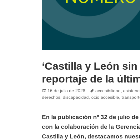
‘Castilla y León sin
reportaje de la úl
Posted
Tags
16 de julio de 2026
accesibilidad
,
asistenc
on
derechos
,
discapacidad
,
ocio accesible
,
transport
En la publicación nº 32 de julio de
con la colaboración de la Gerenci
Castilla y León, destacamos nuest