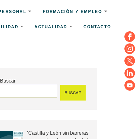
 PERSONAL
FORMACIÓN Y EMPLEO
ILIDAD
ACTUALIDAD
CONTACTO
Face
Insta
Twitte
Linke
Buscar
YouT
BUSCAR
‘Castilla y León sin barreras’