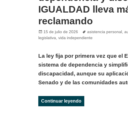
IGUALDAD lleva má
reclamando
Posted
Tags
15 de julio de 2026
asistencia personal
,
a
on
legislativa
,
vida independiente
La ley fija por primera vez que el 
sistema de dependencia y simplifi
discapacidad, aunque su aplicació
Senado y de las comunidades a
«Aprobada en el Con
Continuar leyendo