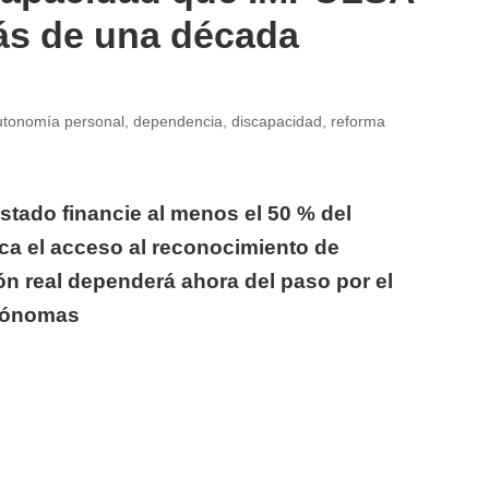
s de una década
utonomía personal
,
dependencia
,
discapacidad
,
reforma
Estado financie al menos el 50 % del
ca el acceso al reconocimiento de
n real dependerá ahora del paso por el
utónomas
greso la reforma de dependencia y discapacidad que IM