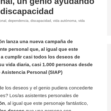
onal, un genio ayudando
 discapacidad
onal
,
dependencia
,
discapacidad
,
vida autónoma
,
vida
ón lanza una nueva campaña de
tente personal que, al igual que este
r a cumplir casi todos los deseos de
u vida diaria, casi 1.000 personas desde
de Asistencia Personal (SIAP)
 de los deseos y el genio pudiera concederte
des? Los/as asistentes personales de
ón
, al igual que este personaje fantástico,
 los deseos
que una persona con