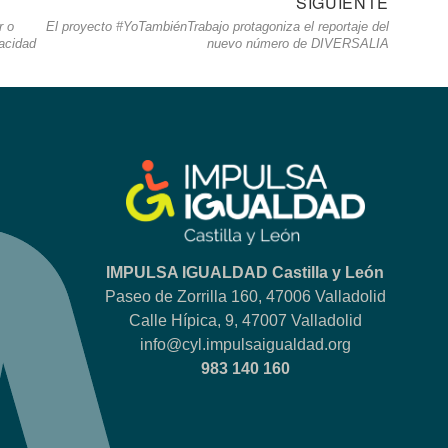
SIGUIENTE
Siguie
r o
El proyecto #YoTambiénTrabajo protagoniza el reportaje del
entrad
pacidad
nuevo número de DIVERSALIA
IMPULSA IGUALDAD Castilla y León
Paseo de Zorrilla 160, 47006 Valladolid
Calle Hípica, 9, 47007 Valladolid
info@cyl.impulsaigualdad.org
983 140 160