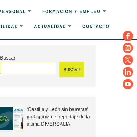
 PERSONAL
FORMACIÓN Y EMPLEO
ILIDAD
ACTUALIDAD
CONTACTO
Face
Insta
Buscar
Twitte
BUSCAR
Linke
YouT
‘Castilla y León sin barreras’
protagoniza el reportaje de la
última DIVERSALIA