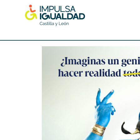
Skip
to
content
IMPULSA IGUALDAD CyL