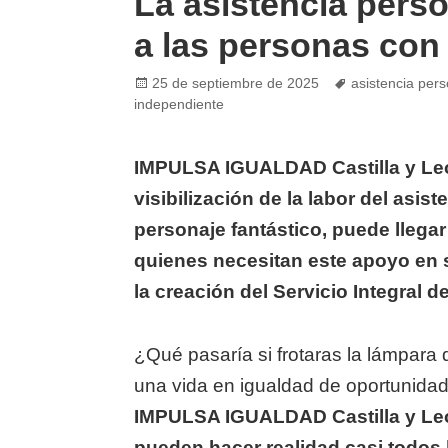
La asistencia pers
a las personas con
Posted
Tags
25 de septiembre de 2025
asistencia pers
on
independiente
IMPULSA IGUALDAD Castilla y Le
visibilización de la labor del asis
personaje fantástico, puede llega
quienes necesitan este apoyo en s
la creación del Servicio Integral 
¿Qué pasaría si frotaras la lámpara
una vida en igualdad de oportunida
IMPULSA IGUALDAD Castilla y Le
pueden hacer realidad casi todos