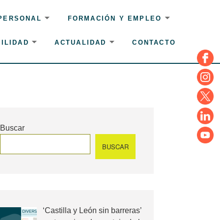
 PERSONAL
FORMACIÓN Y EMPLEO
ILIDAD
ACTUALIDAD
CONTACTO
Face
Insta
Twitte
Linke
Buscar
YouT
BUSCAR
‘Castilla y León sin barreras’