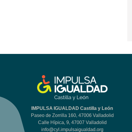
IMPULSA IGUALDAD Castilla y León
Paseo de Zorrilla 160, 47006 Valladolid
Calle Hípica, 9, 47007 Valladolid
info@cyl.impulsaigualdad.org