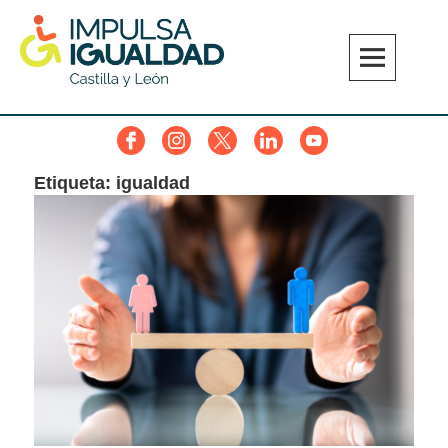
Skip
to
content
IMPULSA IGUALDAD CyL
Facebook
Instagram
Twitter
Linkedin
YouTube
Etiqueta:
igualdad