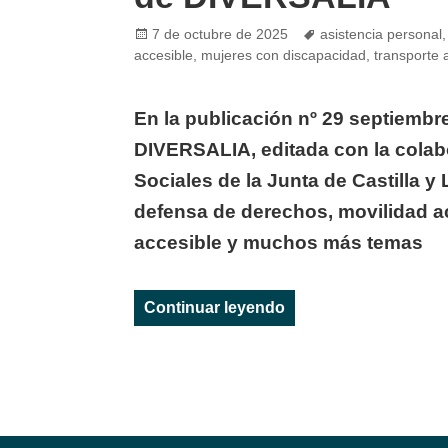
Posted
Tags
7 de octubre de 2025
asistencia personal
on
accesible
,
mujeres con discapacidad
,
transporte 
En la publicación nº 29 septiembre
DIVERSALIA, editada con la colab
Sociales de la Junta de Castilla 
defensa de derechos, movilidad ac
accesible y muchos más temas
«El proyecto #YoTam
Continuar leyendo