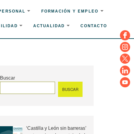
 PERSONAL
FORMACIÓN Y EMPLEO
ILIDAD
ACTUALIDAD
CONTACTO
Face
Insta
Twitte
Linke
Buscar
YouT
BUSCAR
‘Castilla y León sin barreras’