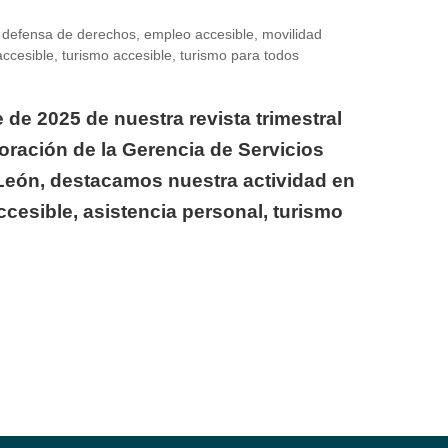
,
defensa de derechos
,
empleo accesible
,
movilidad
accesible
,
turismo accesible
,
turismo para todos
 de 2025 de nuestra revista trimestral
oración de la Gerencia de Servicios
y León, destacamos nuestra actividad en
cesible, asistencia personal, turismo
biénTrabajo protagoniza el reportaje del nuevo número d