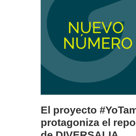
El proyecto #YoTa
protagoniza el rep
de DIVERSALIA