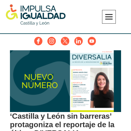
Skip
to
content
IMPULSA IGUALDAD CyL
Facebook
Instagram
Twitter
Linkedin
YouTube
‘Castilla y León sin barreras’
protagoniza el reportaje de la