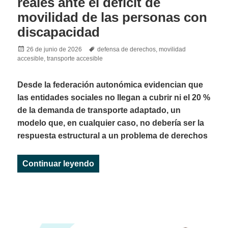
reales ante el déficit de
movilidad de las personas con
discapacidad
Posted
Tags
26 de junio de 2026
defensa de derechos
,
movilidad
on
accesible
,
transporte accesible
Desde la federación autonómica evidencian que
las entidades sociales no llegan a cubrir ni el 20 %
de la demanda de transporte adaptado, un
modelo que, en cualquier caso, no debería ser la
respuesta estructural a un problema de derechos
«IMPULSA IGUALDAD exige financiac
Continuar leyendo