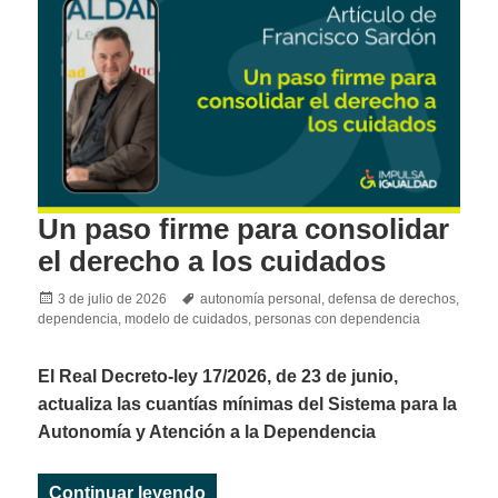
Un paso firme para consolidar
el derecho a los cuidados
Posted
Tags
3 de julio de 2026
autonomía personal
,
defensa de derechos
,
on
dependencia
,
modelo de cuidados
,
personas con dependencia
El Real Decreto-ley 17/2026, de 23 de junio,
actualiza las cuantías mínimas del Sistema para la
Autonomía y Atención a la Dependencia
«Un paso firme para consolidar el
Continuar leyendo