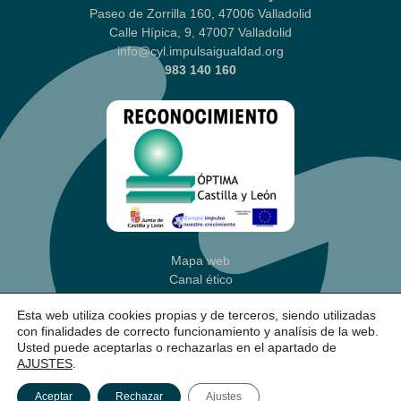
Paseo de Zorrilla 160, 47006 Valladolid
Calle Hípica, 9, 47007 Valladolid
info@cyl.impulsaigualdad.org
983 140 160
Mapa web
Canal ético
Aviso legal
|
Política Privacidad
Esta web utiliza cookies propias y de terceros, siendo utilizadas
Política de cookies
(Ajustes)
con finalidades de correcto funcionamiento y analísis de la web.
Accesibilidad
Usted puede aceptarlas o rechazarlas en el apartado de
AJUSTES
.
Aceptar
Rechazar
Ajustes