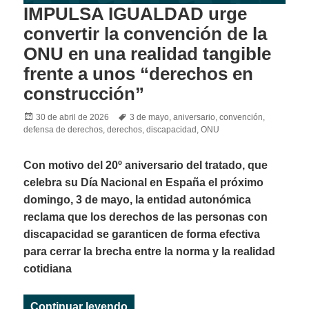
IMPULSA IGUALDAD urge
convertir la convención de la
ONU en una realidad tangible
frente a unos “derechos en
construcción”
Posted
Tags
30 de abril de 2026
3 de mayo
,
aniversario
,
convención
,
on
defensa de derechos
,
derechos
,
discapacidad
,
ONU
Con motivo del 20º aniversario del tratado, que
celebra su Día Nacional en España el próximo
domingo, 3 de mayo, la entidad autonómica
reclama que los derechos de las personas con
discapacidad se garanticen de forma efectiva
para cerrar la brecha entre la norma y la realidad
cotidiana
«IMPULSA IGUALDAD urge convertir
Continuar leyendo