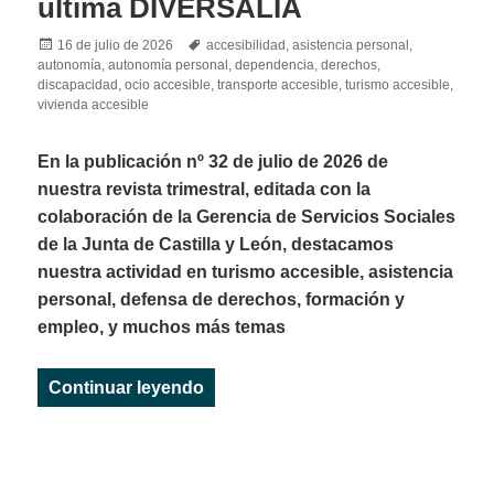
última DIVERSALIA
Posted
Tags
16 de julio de 2026
accesibilidad
,
asistencia personal
,
on
autonomía
,
autonomía personal
,
dependencia
,
derechos
,
discapacidad
,
ocio accesible
,
transporte accesible
,
turismo accesible
,
vivienda accesible
En la publicación nº 32 de julio de 2026 de
nuestra revista trimestral, editada con la
colaboración de la Gerencia de Servicios Sociales
de la Junta de Castilla y León, destacamos
nuestra actividad en turismo accesible, asistencia
personal, defensa de derechos, formación y
empleo, y muchos más temas
«‘Castilla y León sin barreras’ pro
Continuar leyendo