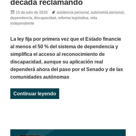
década reclamando
Posted
Tags
15 de julio de 2026
asistencia personal
,
autonomía personal
,
on
dependencia
,
discapacidad
,
reforma legislativa
,
vida
independiente
La ley fija por primera vez que el Estado financie
al menos el 50 % del sistema de dependencia y
simplifica el acceso al reconocimiento de
discapacidad, aunque su aplicación real
dependerá ahora del paso por el Senado y de las
comunidades autónomas
«Aprobada en el Congreso la ref
Continuar leyendo